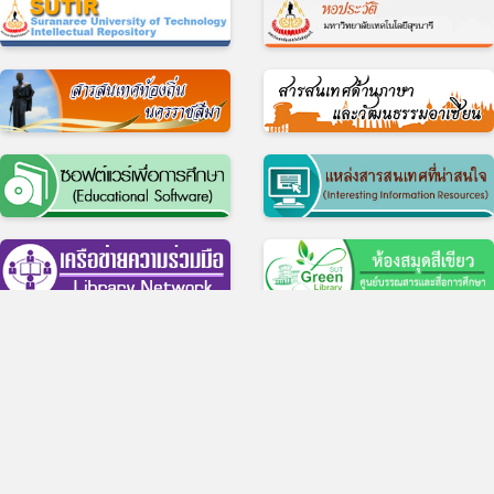
© 2017 ศูนย์บรรณสารและสื่อการศึกษา มหาวิทยาลัยเทคโนโลยีสุรนารี
11 ถ.มหาวิทยาลัย ต.สุรนารี อ.เมือง จ.นครราชสีมา 30000 บริการห้องสมุด โทร 
4422-3074-5, บริการสื่อการศึกษา โทร 0-4422-3069
สำนักงาน โทร 0-4422-3061-3, โทรสาร 0-4422-3060
ว็บไซต์เดิม
|
แบบประเมินความพึงพอใจในการใช้บริการ
|
แบบสำรวจความต้องกา
ความคาดหวัง ของผู้มีส่วนได้ส่วนเสียต่อศูนย์บรรณสารและสื่อการศึกษา
|
Facebook