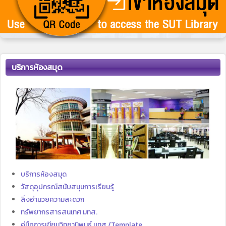
บริการห้องสมุด
บริการห้องสมุด
วัสดุอุปกรณ์สนับสนุนการเรียนรู้
สิ่งอำนวยความสะดวก
ทรัพยากรสารสนเทศ มทส.
คู่มือการเขียนวิทยานิพนธ์ มทส./Template