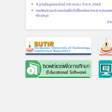
9 ฐานข้อมูลออนไลน์ จาก สปอว. ปี พ.ศ. 2569
ขอเชิญร่วมบริจาคเงินเพื่อจัดซื้อทรัพยากรสารสนเทศเ
ห้องสมุด
อ่า
111 ถ.มหาวิทยาลัย ต.สุรนาร
เว็บไซต์เดิม
|
แบบประเมินความพึงพอใจในกา