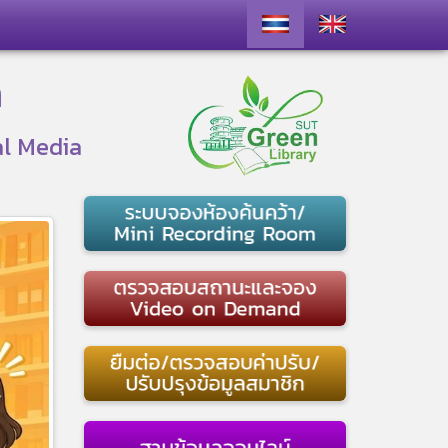
า
al Media
ext