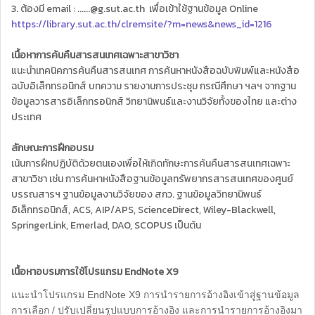
3. ต้องมี email : ......@g.sut.ac.th เพื่อเข้าใช้ฐานข้อมูล Online
https://library.sut.ac.th/clremsite/?m=news&news_id=1216
เนื้อหาการค้นคืนสารสนเทศเฉพาะสาขาวิชา
แนะนำเทคนิคการค้นคืนสารสนเทศ การค้นหาหนังสือฉบับพิมพ์และหนังสือ
ฉบับอิเล็กทรอนิกส์ บทความ รายงานการประชุม กรณีศึกษา ฯลฯ จากฐาน
ข้อมูลวารสารอิเล็กทรอนิกส์ วิทยานิพนธ์และงานวิจัยทั้งของไทย และต่าง
ประเทศ
ลักษณะการฝึกอบรม
เน้นการฝึกปฏิบัติด้วยตนเองเพื่อให้เกิดทักษะการค้นคืนสารสนเทศเฉพาะ
สาขาวิชา เช่น การค้นหาหนังสือฐานข้อมูลทรัพยากรสารสนเทศของศูนย์
บรรณสารฯ ฐานข้อมูลงานวิจัยของ สกว. ฐานข้อมูลวิทยานิพนธ์
อิเล็กทรอนิกส์, ACS, AIP/APS, ScienceDirect, Wiley-Blackwell,
SpringerLink, Emerlad, DAO, SCOPUS เป็นต้น
เนื้อหาอบรมการใช้โปรแกรม EndNote X9
แนะนำโปรแกรม EndNote X9 การนำรายการอ้างอิงเข้าสู่ฐานข้อมูล
การเลือก / ปรับเปลี่ยนรูปแบบการอ้างอิง และการนำรายการอ้างอิงมา