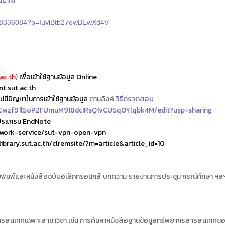
วมอบรม
3238336084?p=IuvlBtb27owBEwXd4V
ac.th
)
เพื่อเข้าใช้ฐานข้อมูล Online
t.sut.ac.th
่มีปัญหาในการเข้าใช้ฐานข้อมูล
ตามลิงค์
วิธีตรวตสอบ
YvCwzf91lSoP2FUmuM918dcIRsQ1vCUSqOYlqbk4M/edit?usp=sharing
ดโปรแกรม EndNote
etwork-service/sut-vpn-open-vpn
/library.sut.ac.th/clremsite/?m=article&article_id=10
ิมพ์และหนังสือฉบับอิเล็กทรอนิกส์ บทความ รายงานการประชุม กรณีศึกษา ฯลฯ 
คืนสารสนเทศเฉพาะสาขาวิชา เช่น การค้นหาหนังสือฐานข้อมูลทรัพยากรสารสนเทศ