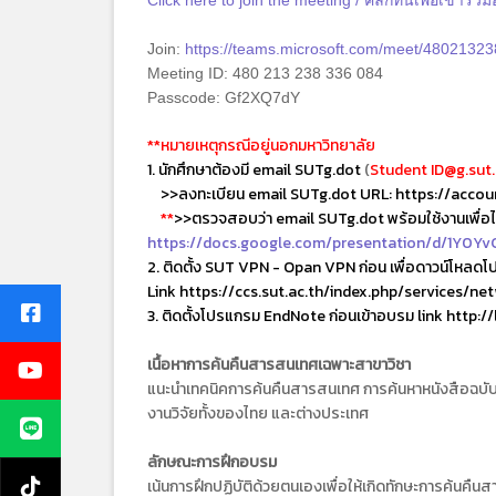
Click here to join the meeting / คลิกที่นี่เพื่อเข้าร่
Join:
https://teams.microsoft.com/meet/48021
Meeting ID: 480 213 238 336 084
Passcode: Gf2XQ7dY
**หมายเหตุกรณีอยู่นอกมหาวิทยาลัย
1. นักศึกษาต้องมี email SUTg.dot
(
Student ID@g.sut.
>>ลงทะเบียน email SUTg.dot URL:
https://accoun
**
>>
ตรวจสอบว่า email SUTg.dot พร้อมใช้งานเพื่อไม
https://docs.google.com/presentation/d/1Y0
2. ติดตั้ง SUT VPN - Opan VPN ก่อน เพื่อดาวน์โหล
Link
https://ccs.sut.ac.th/index.php/services/n
3. ติดตั้งโปรแกรม EndNote ก่อนเข้าอบรม
link http:/
เนื้อหาการค้นคืนสารสนเทศเฉพาะสาขาวิชา
แนะนำเทคนิคการค้นคืนสารสนเทศ การค้นหาหนังสือฉบับพ
งานวิจัยทั้งของไทย และต่างประเทศ
ลักษณะการฝึกอบรม
เน้นการฝึกปฏิบัติด้วยตนเองเพื่อให้เกิดทักษะการค้น