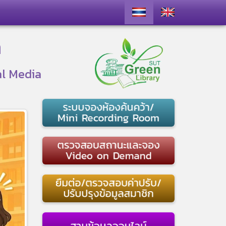
า
al Media
ext