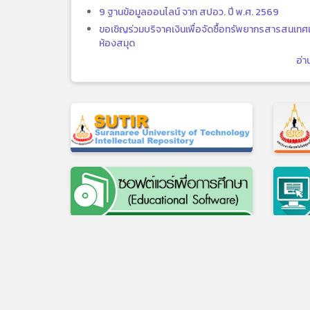
9 ฐานข้อมูลออนไลน์ จาก สปอว. ปี พ.ศ. 2569
ขอเชิญร่วมบริจาคเงินเพื่อจัดซื้อทรัพยากรสารสนเทศเ
ห้องสมุด
อ่า
111 ถ.มหาวิทยาลัย ต.สุรนาร
เว็บไซต์เดิม
|
แบบประเมินความพึงพอใจในกา