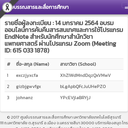
ศูนย์บรรณสารและสื่อการศึกษา
T
รายชื่อผู้ลงทะเบียน : 14 มกราคม 2564 อบรม
ออนไลน์การค้นคืนสารสนเทศและการใช้โปรแกรม
EndNote สำหรับนักศึกษาสำนักวิชา
แพทยศาสตร์ ผ่านโปรแกรม Zoom (Meeting
ID: 615 033 1878)
#
ชื่อ-สกุล (Name)
สาขาวิชา (School)
1
exczjyxcfa
XhZIWdMndDqzQxVMwV
2
gizbjgwvfgx
bLgApbQFcJuUHePZO
3
johnanz
YPcEVjlaBRYjJ
© 2017 ศูนย์บรรณสารและสื่อการศึกษา มหาวิทยาลัยเทคโนโลยีสุรนารี
111 ถ.มหาวิทยาลัย ต.สุรนารี อ.เมือง จ.นครราชสีมา 30000 บริการห้องสมุด โทร