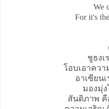
We c
For it's 
ชูธงเร
โอบเอาความ
อาเซียนเร
มองมุ่
สันติภาพ ค
ความเจริญ 