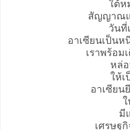
ใต้ห
สัญญาณแ
วันท
อาเซียนเป็นหน
เราพร้อมเ
หล่
ให้เ
อาเซียนยึ
ใ
มี
เศรษฐกิ