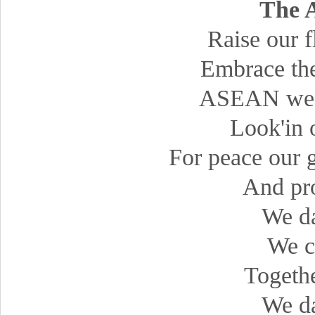
The 
Raise our f
Embrace the
ASEAN we a
Look'in 
For peace our g
And pro
We da
We c
Togeth
We da