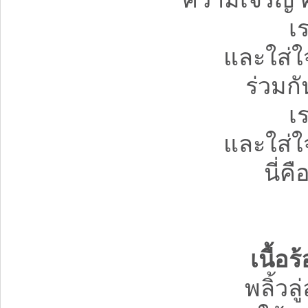
เ
และใส่ใ
ร่วมกั
เ
และใส่ใ
นี่ค
เนื้อ
พลิ้วล