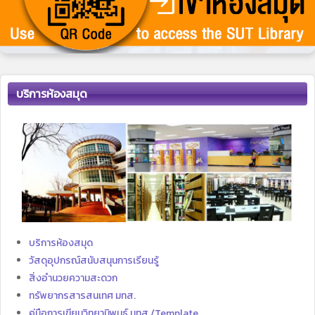
บริการห้องสมุด
บริการห้องสมุด
วัสดุอุปกรณ์สนับสนุนการเรียนรู้
สิ่งอำนวยความสะดวก
ทรัพยากรสารสนเทศ มทส.
คู่มือการเขียนวิทยานิพนธ์ มทส./Template