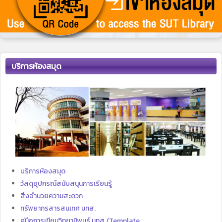
บริการห้องสมุด
บริการห้องสมุด
วัสดุอุปกรณ์สนับสนุนการเรียนรู้
สิ่งอำนวยความสะดวก
ทรัพยากรสารสนเทศ มทส.
คู่มือการเขียนวิทยานิพนธ์ มทส./Template