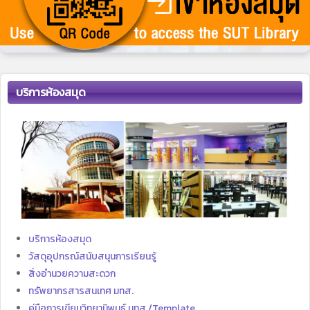
บริการห้องสมุด
บริการห้องสมุด
วัสดุอุปกรณ์สนับสนุนการเรียนรู้
สิ่งอำนวยความสะดวก
ทรัพยากรสารสนเทศ มทส.
คู่มือการเขียนวิทยานิพนธ์ มทส./Template