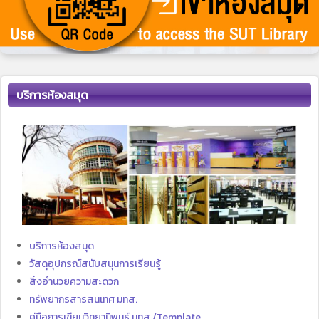
บริการห้องสมุด
บริการห้องสมุด
วัสดุอุปกรณ์สนับสนุนการเรียนรู้
สิ่งอำนวยความสะดวก
ทรัพยากรสารสนเทศ มทส.
คู่มือการเขียนวิทยานิพนธ์ มทส./Template