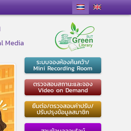
า
al Media
ext