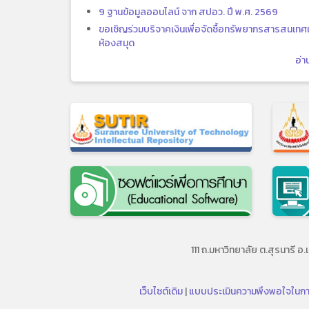
9 ฐานข้อมูลออนไลน์ จาก สปอว. ปี พ.ศ. 2569
ขอเชิญร่วมบริจาคเงินเพื่อจัดซื้อทรัพยากรสารสนเทศเ
ห้องสมุด
อ่า
111 ถ.มหาวิทยาลัย ต.สุรนาร
เว็บไซต์เดิม
|
แบบประเมินความพึงพอใจในกา