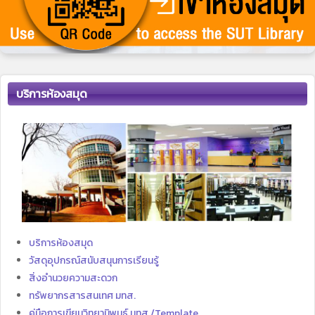
บริการห้องสมุด
บริการห้องสมุด
วัสดุอุปกรณ์สนับสนุนการเรียนรู้
สิ่งอำนวยความสะดวก
ทรัพยากรสารสนเทศ มทส.
คู่มือการเขียนวิทยานิพนธ์ มทส./Template