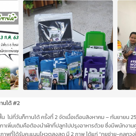
็ทานได้ #2
น ไม่กี่วันก็ทานได้ ครั้งที่ 2 จัดเมื่อเดือนสิงหาคม – กันยายน 
ติกาเพิ่มเติมคือต้องนำผักที่ปลูกไปปรุงอาหารด้วย ซึ่งมีพนักง
าพที่ได้รับคะแนนโหวตสูงสุด มี 2 ภาพ ได้แก่ “กุยช่าย-คลุกวงใ