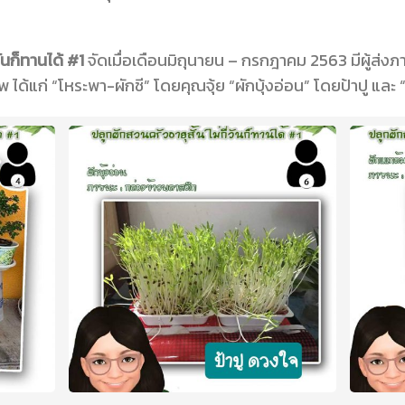
วันก็ทานได้ #1
จัดเมื่อเดือนมิถุนายน – กรกฎาคม 2563 มีผู้ส่ง
พ ได้แก่ “โหระพา-ผักชี” โดยคุณจุ้ย “ผักบุ้งอ่อน” โดยป้าปู แ