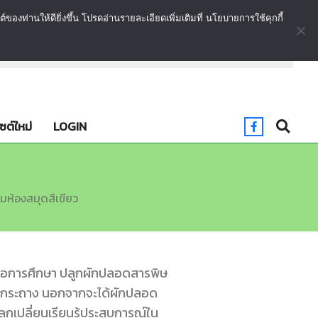
งท่านให้ดียิ่งขึ้น โปรดอ่านรายละเอียดเพิ่มเติมที่ นโยบายการใช้คุกกี้
านและสิ่งแวดล้อม พร้อมพัฒนาบริการอย่างยั่งยืน
วิสัยทัศน์
ไซต์ใหม่
LOGIN
มห้องสมุดสีเขียว
ื่อการศึกษา ปลูกผักปลอดสารพิษ
าเป็นกระถาง นอกจากจะได้ผักปลอด
แลกเปลี่ยนเรียนรู้ประสบการณ์ใน