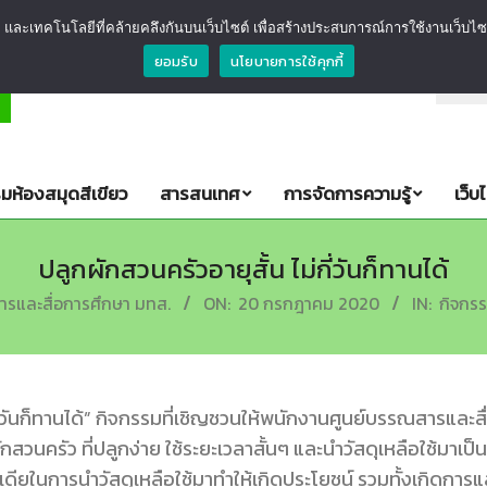
และเทคโนโลยีที่คล้ายคลึงกันบนเว็บไซต์ เพื่อสร้างประสบการณ์การใช้งานเว็บไซต์ขอ
ยอมรับ
นโยบายการใช้คุกกี้
วัญห้องสมุดสีเขียว
ศบส. มุ่งมั่น ร่วมกันอนุรักษ์พลังง
มห้องสมุดสีเขียว
สารสนเทศ
การจัดการความรู้
เว็บ
ปลูกผักสวนครัวอายุสั้น ไม่กี่วันก็ทานได้
ารและสื่อการศึกษา มทส.
ON:
20 กรกฎาคม 2020
IN:
กิจกรร
กี่วันก็ทานได้” กิจกรรมที่เชิญชวนให้พนักงานศูนย์บรรณสาร
และส
ักสวนครัว ที่ปลูกง่าย ใช้ระยะเวลาสั้นๆ และนำวัสดุเหลือใช้ม
เดีย
ในการนำวัสดุเหลือใช้มาทำให้เกิดประโยชน์ รวมทั้งเกิดการ