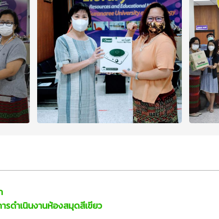
ก
้การดำเนินงานห้องสมุดสีเขียว