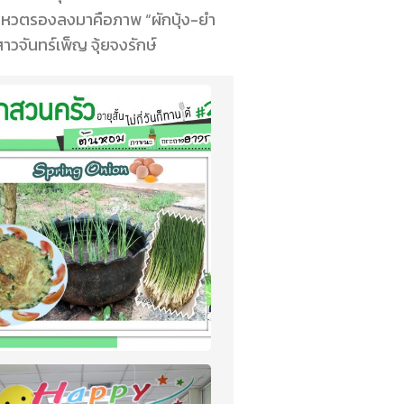
โหวตรองลงมาคือภาพ “ผักบุ้ง-
ยำ
จันทร์เพ็ญ จุ้ยจงรักษ์