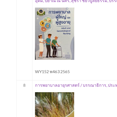
อุดม, ปิยาณี ณ นคร, สุชีรา ชัยวิบูลย์ธรรม, บ
WY152 พ463 2565
การพยาบาลอายุรศาสตร์ / บรรณาธิการ, ประทุ
8