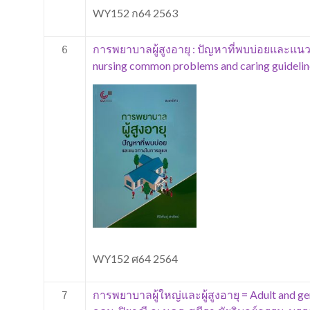
WY152 ก64 2563
การพยาบาลผู้สูงอายุ : ปัญหาที่พบบ่อยและแน
6
nursing common problems and caring guideline /
WY152 ศ64 2564
การพยาบาลผู้ใหญ่และผู้สูงอายุ = Adult and gero
7