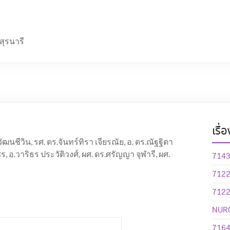
ุรนารี
เรื่
ัฒนชีวิน, รศ. ดร.จันทร์ทิรา เจียรณัย, อ. ดร.ณัฐฐิตา
 อ.วาริธร ประวัติวงศ์, ผศ. ดร.ศรัญญา จุฬารี, ผศ.
71430
7122
71220
NUR0
7164