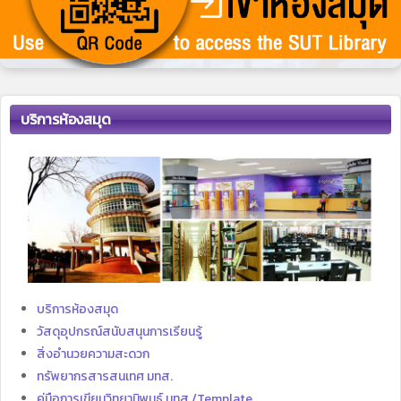
บริการห้องสมุด
บริการห้องสมุด
วัสดุอุปกรณ์สนับสนุนการเรียนรู้
สิ่งอำนวยความสะดวก
ทรัพยากรสารสนเทศ มทส.
คู่มือการเขียนวิทยานิพนธ์ มทส./Template