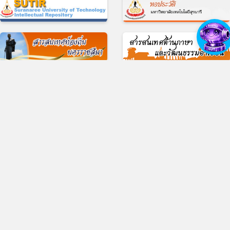
© 2017 ศูนย์บรรณสารและสื่อการศึกษา มหาวิทยาลัยเทคโนโลยีสุรนารี
11 ถ.มหาวิทยาลัย ต.สุรนารี อ.เมือง จ.นครราชสีมา 30000 บริการห้องสมุด โทร 
4422-3074-5, บริการสื่อการศึกษา โทร 0-4422-3069
สำนักงาน โทร 0-4422-3061-3, โทรสาร 0-4422-3060
ว็บไซต์เดิม
|
แบบประเมินความพึงพอใจในการใช้บริการ
|
แบบสำรวจความต้องกา
ความคาดหวัง ของผู้มีส่วนได้ส่วนเสียต่อศูนย์บรรณสารและสื่อการศึกษา
|
Facebook