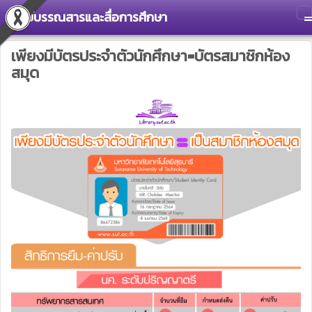
ศูนย์บรรณสารและสื่อการศึกษา
T
เพียงมีบัตรประจำตัวนักศึกษา=บัตรสมาชิกห้อง
สมุด