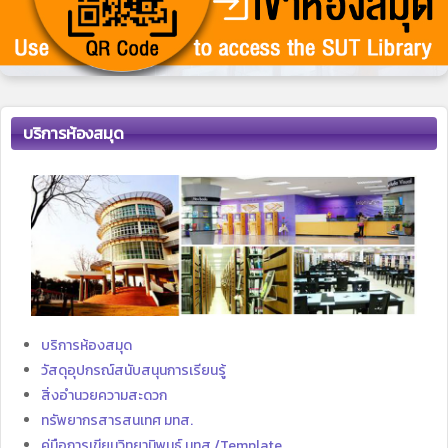
บริการห้องสมุด
บริการห้องสมุด
วัสดุอุปกรณ์สนับสนุนการเรียนรู้
สิ่งอำนวยความสะดวก
ทรัพยากรสารสนเทศ มทส.
คู่มือการเขียนวิทยานิพนธ์ มทส./Template