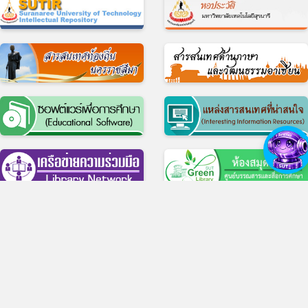
© 2017 ศูนย์บรรณสารและสื่อการศึกษา มหาวิทยาลัยเทคโนโลยีสุรนารี
11 ถ.มหาวิทยาลัย ต.สุรนารี อ.เมือง จ.นครราชสีมา 30000 บริการห้องสมุด โทร 
4422-3074-5, บริการสื่อการศึกษา โทร 0-4422-3069
สำนักงาน โทร 0-4422-3061-3, โทรสาร 0-4422-3060
ว็บไซต์เดิม
|
แบบประเมินความพึงพอใจในการใช้บริการ
|
แบบสำรวจความต้องกา
ความคาดหวัง ของผู้มีส่วนได้ส่วนเสียต่อศูนย์บรรณสารและสื่อการศึกษา
|
Facebook