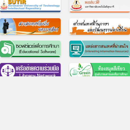
© 2017 ศูนย์บรรณสารและสื่อการศึกษา มหาวิทยาลัยเทคโนโลยีสุรนารี
11 ถ.มหาวิทยาลัย ต.สุรนารี อ.เมือง จ.นครราชสีมา 30000 บริการห้องสมุด โทร 
4422-3074-5, บริการสื่อการศึกษา โทร 0-4422-3069
สำนักงาน โทร 0-4422-3061-3, โทรสาร 0-4422-3060
ว็บไซต์เดิม
|
แบบประเมินความพึงพอใจในการใช้บริการ
|
แบบสำรวจความต้องกา
ความคาดหวัง ของผู้มีส่วนได้ส่วนเสียต่อศูนย์บรรณสารและสื่อการศึกษา
|
Facebook