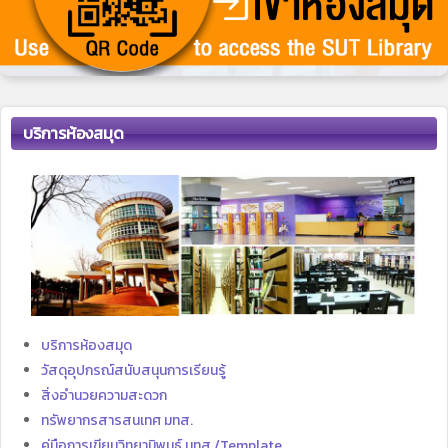
บริการห้องสมุด
บริการห้องสมุด
วัสดุอุปกรณ์สนับสนุนการเรียนรู้
สิ่งอำนวยความสะดวก
ทรัพยากรสารสนเทศ มทส.
คู่มือการเขียนวิทยานิพนธ์ มทส./Template