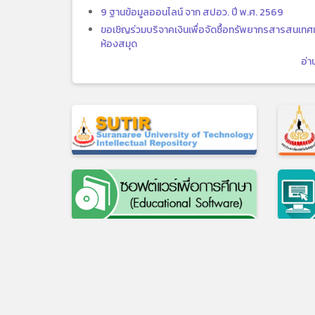
9 ฐานข้อมูลออนไลน์ จาก สปอว. ปี พ.ศ. 2569
ขอเชิญร่วมบริจาคเงินเพื่อจัดซื้อทรัพยากรสารสนเทศเ
ห้องสมุด
อ่า
111 ถ.มหาวิทยาลัย ต.สุรนาร
เว็บไซต์เดิม
|
แบบประเมินความพึงพอใจในกา