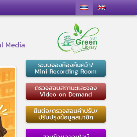
า
al Media
ext