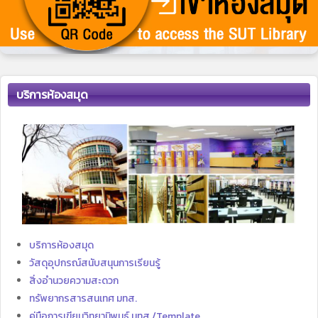
บริการห้องสมุด
บริการห้องสมุด
วัสดุอุปกรณ์สนับสนุนการเรียนรู้
สิ่งอำนวยความสะดวก
ทรัพยากรสารสนเทศ มทส.
คู่มือการเขียนวิทยานิพนธ์ มทส./Template