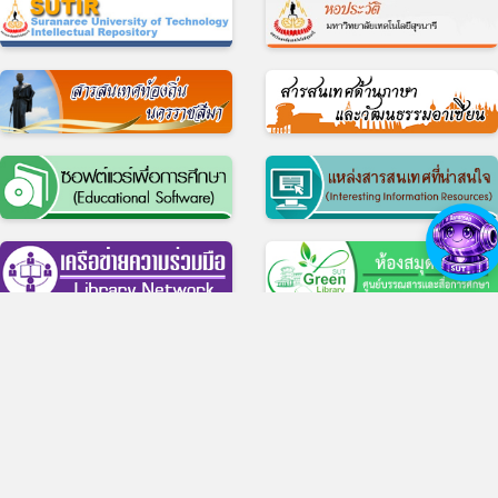
© 2017 ศูนย์บรรณสารและสื่อการศึกษา มหาวิทยาลัยเทคโนโลยีสุรนารี
11 ถ.มหาวิทยาลัย ต.สุรนารี อ.เมือง จ.นครราชสีมา 30000 บริการห้องสมุด โทร 
4422-3074-5, บริการสื่อการศึกษา โทร 0-4422-3069
สำนักงาน โทร 0-4422-3061-3, โทรสาร 0-4422-3060
ว็บไซต์เดิม
|
แบบประเมินความพึงพอใจในการใช้บริการ
|
แบบสำรวจความต้องกา
ความคาดหวัง ของผู้มีส่วนได้ส่วนเสียต่อศูนย์บรรณสารและสื่อการศึกษา
|
Facebook