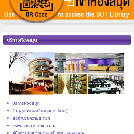
บริการห้องสมุด
บริการห้องสมุด
วัสดุอุปกรณ์สนับสนุนการเรียนรู้
สิ่งอำนวยความสะดวก
ทรัพยากรสารสนเทศ มทส.
คู่มือการเขียนวิทยานิพนธ์ มทส./Template