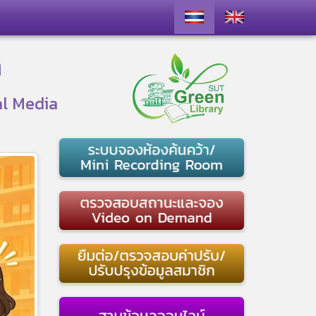
า
al Media
ext