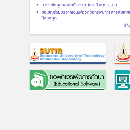
9 ฐานข้อมูลออนไลน์ จาก สปอว. ปี พ.ศ. 2569
ขอเชิญร่วมบริจาคเงินเพื่อจัดซื้อทรัพยากรสารสนเทศเ
ห้องสมุด
อ่า
111 ถ.มหาวิทยาลัย ต.สุรนาร
เว็บไซต์เดิม
|
แบบประเมินความพึงพอใจในกา