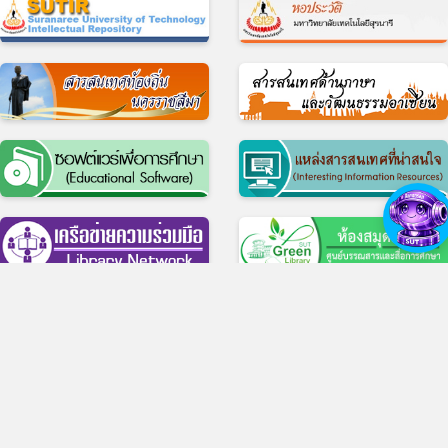
© 2017 ศูนย์บรรณสารและสื่อการศึกษา มหาวิทยาลัยเทคโนโลยีสุรนารี
11 ถ.มหาวิทยาลัย ต.สุรนารี อ.เมือง จ.นครราชสีมา 30000 บริการห้องสมุด โทร 
4422-3074-5, บริการสื่อการศึกษา โทร 0-4422-3069
สำนักงาน โทร 0-4422-3061-3, โทรสาร 0-4422-3060
ว็บไซต์เดิม
|
แบบประเมินความพึงพอใจในการใช้บริการ
|
แบบสำรวจความต้องกา
ความคาดหวัง ของผู้มีส่วนได้ส่วนเสียต่อศูนย์บรรณสารและสื่อการศึกษา
|
Facebook