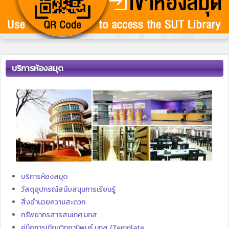
บริการห้องสมุด
บริการห้องสมุด
วัสดุอุปกรณ์สนับสนุนการเรียนรู้
สิ่งอำนวยความสะดวก
ทรัพยากรสารสนเทศ มทส.
คู่มือการเขียนวิทยานิพนธ์ มทส./Template