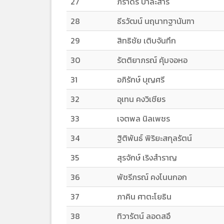
27
ภราดร ปาละสาร
28
ธีรวัฒน์ นฤนาทฐานันฑา
29
สิทธิชัย เติบจันทึก
30
รัตติยาภรณ์ คุ้มจอหอ
31
อภิรักษ์ บุญศรี
32
อุเทน คงวิเชียร
33
เจตพล นิลเพชร
34
ฐิติพันธ์ พิริยะสกุลรัตน์
35
สุรจักษ์ เริงสำราญ
36
พัชรีภรณ์ คงโนนกอก
37
ภาคิน ศาตะโยธิน
38
ทิวารัตน์ ลอดสอึ