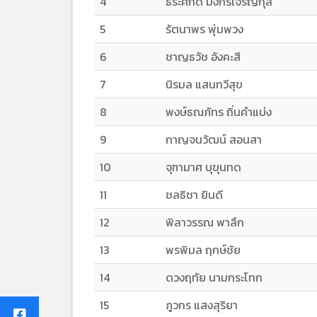
4
ธีระศักดิ์ มังกรเจริญกุล
5
รัตนาพร พุ่มพวง
6
ชาญธวัช อังคะสี
7
นิรมล แสนทวีสุข
8
พงษ์ธณภัทร ถิ่นคำแบ่ง
9
กาญจนวัฒน์ สอนสา
10
จุฑามาศ บุขุนทด
11
ชลธิชา ยินดี
12
พิลาวรรณ พาลึก
13
พรพิมล ฤกษ์ชัย
14
ดวงฤทัย นามกระโทก
15
ภูวกร แสงสุริยา