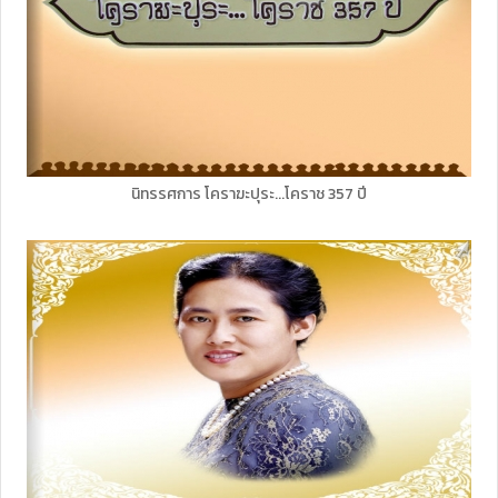
นิทรรศการ โคราฆะปุระ...โคราช 357 ปี