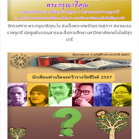
นิทรรศการ พระกรุณาธิคุณ ใน สมเด็จพระเทพรัตนราชสุดาฯ สยามบรม
ราชกุมารี ต่อศูนย์บรรณสารและสื่อการศึกษา มหาวิทยาลัยเทคโนโลยีสุร
นารี