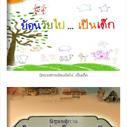
นิทรรศการย้อนวัยไป...เป็นเด็ก