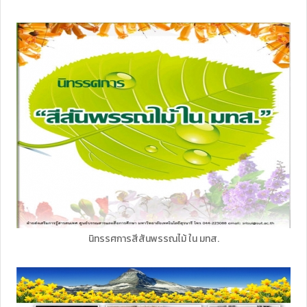
นิทรรศการสีสันพรรณไม้ ใน มทส.