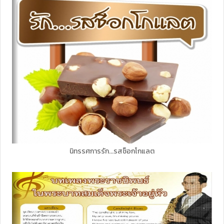
นิทรรศการรัก...รสช็อกโกแลต