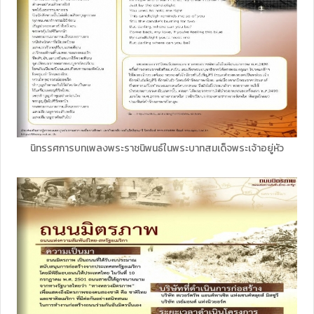
นิทรรศการบทเพลงพระราชนิพนธ์ในพระบาทสมเด็จพระเจ้าอยู่หัว