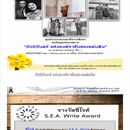
รักนิรันดร์ แห่งองค์ราชันของแผ่นดิน