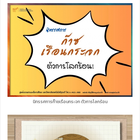
นิทรรศการก๊าซเรือนกระจก ตัวการโลกร้อน