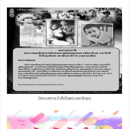
นิทรรศการรำลึกในพระมหาธิคุณ