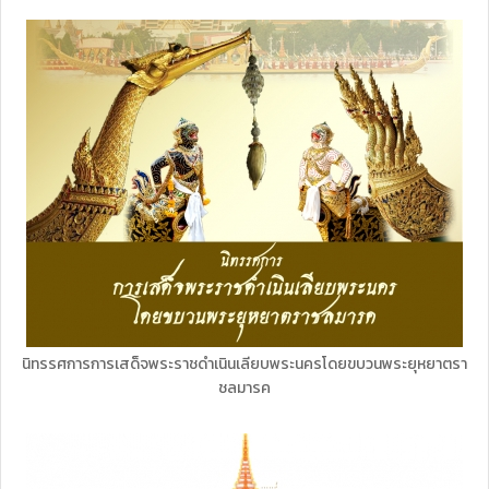
นิทรรศการการเสด็จพระราชดำเนินเลียบพระนครโดยขบวนพระยุหยาตรา
ชลมารค