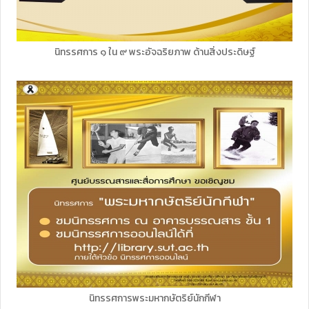
นิทรรศการ ๑ ใน ๙ พระอัจฉริยภาพ ด้านสิ่งประดิษฐ์
นิทรรศการพระมหากษัตริย์นักกีฬา