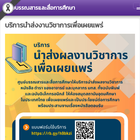
ศูนย์บรรณสารและสื่อการศึกษา
T
บริการนำส่งงานวิชาการเพื่อเผยแพร่