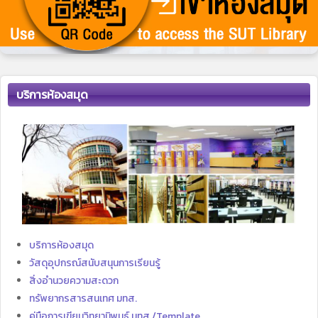
บริการห้องสมุด
บริการห้องสมุด
วัสดุอุปกรณ์สนับสนุนการเรียนรู้
สิ่งอำนวยความสะดวก
ทรัพยากรสารสนเทศ มทส.
คู่มือการเขียนวิทยานิพนธ์ มทส./Template