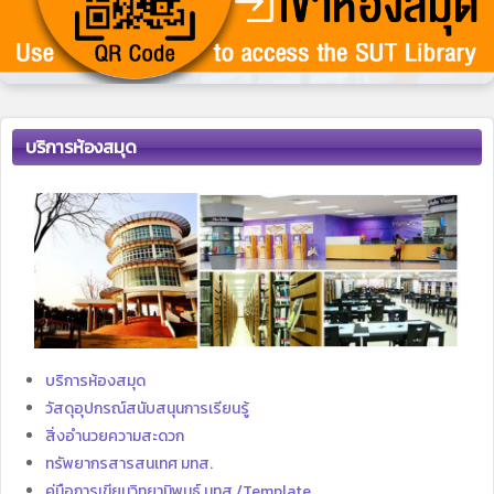
บริการห้องสมุด
บริการห้องสมุด
วัสดุอุปกรณ์สนับสนุนการเรียนรู้
สิ่งอำนวยความสะดวก
ทรัพยากรสารสนเทศ มทส.
คู่มือการเขียนวิทยานิพนธ์ มทส./Template