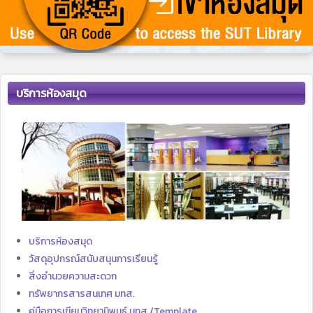
บริการห้องสมุด
บริการห้องสมุด
วัสดุอุปกรณ์สนับสนุนการเรียนรู้
สิ่งอำนวยความสะดวก
ทรัพยากรสารสนเทศ มทส.
คู่มือการเขียนวิทยานิพนธ์ มทส./Template