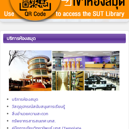
บริการห้องสมุด
บริการห้องสมุด
วัสดุอุปกรณ์สนับสนุนการเรียนรู้
สิ่งอำนวยความสะดวก
ทรัพยากรสารสนเทศ มทส.
คู่มือการเขียนวิทยานิพนธ์ มทส./Template