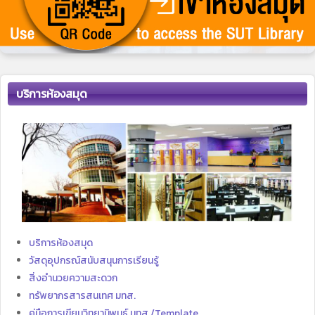
บริการห้องสมุด
บริการห้องสมุด
วัสดุอุปกรณ์สนับสนุนการเรียนรู้
สิ่งอำนวยความสะดวก
ทรัพยากรสารสนเทศ มทส.
คู่มือการเขียนวิทยานิพนธ์ มทส./Template